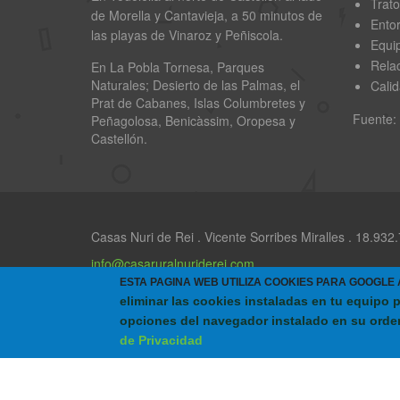
Trato
de Morella y Cantavieja, a 50 minutos de
Ento
las playas de Vinaroz y Peñiscola.
Equi
Relac
En La Pobla Tornesa, Parques
Naturales; Desierto de las Palmas, el
Cali
Prat de Cabanes, Islas Columbretes y
Fuente:
Peñagolosa, Benicàssim, Oropesa y
Castellón.
Casas Nuri de Rei . Vicente Sorribes Miralles . 18.93
info@casaruralnuriderei.com
ESTA PAGINA WEB UTILIZA COOKIES PARA GOOGLE
Avenida de Valencia ,9-2º A - 12.005 - Castellón (Esp
eliminar las cookies instaladas en tu equipo 
opciones del navegador instalado en su orde
de Privacidad