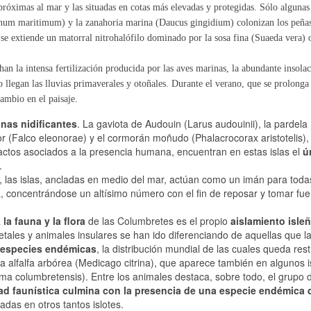
próximas al mar y las situadas en cotas más elevadas y protegidas. Sólo algunas
ithnum maritimum) y la zanahoria marina (Daucus gingidium) colonizan los peña
s se extiende un matorral nitrohalófilo dominado por la sosa fina (Suaeda vera) 
an la intensa fertilización producida por las aves marinas, la abundante insolac
 llegan las lluvias primaverales y otoñales. Durante el verano, que se prolonga
ambio en el paisaje.
nas nidificantes
. La gaviota de Audouin (Larus audouinii), la pardela
or (Falco eleonorae) y el cormorán moñudo (Phalacrocorax aristotelis),
ctos asociados a la presencia humana, encuentran en estas islas el
ú
.
, las islas, ancladas en medio del mar, actúan como un imán para toda
, concentrándose un altísimo número con el fin de reposar y tomar fue
a
la fauna y la flora
de las Columbretes es el propio
aislamiento isle
etales y animales insulares se han ido diferenciando de aquellas que l
bespecies endémicas
, la distribución mundial de las cuales queda rest
a alfalfa arbórea (Medicago citrina), que aparece también en algunos i
ma columbretensis). Entre los animales destaca, sobre todo, el grupo d
ad faunística culmina con la presencia de una especie endémica 
adas en otros tantos islotes.