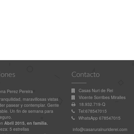
iones
Contacto
Casas Nuri de Rei
ena Perez Pereira
Jorge
Vicente Sorribes Miralles
anquilidad, maravillosas vistas
Fabuloso
18.932.719-Q
der pasear y contemplar. Gente
ble. Un fin de semana para
Tel:678547015
Fuente:
http://bit.ly/1QE8DNw
seguro.
WhatsApp 678547015
en
Abril 2015, en familia.
eza: 5 estrellas
info@casaruralnuriderei.com