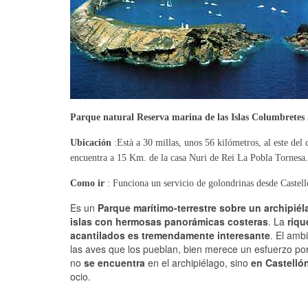
Parque natural Reserva marina de las Islas Columbretes 
Ubicación
:Està a 30 millas, unos 56 kilómetros, al este del
encuentra a 15 Km. de la casa Nuri de Rei La Pobla Tornesa.
Como ir
: Funciona un servicio de golondrinas desde Castellón
Es un
Parque marítimo-terrestre sobre un archipié
islas con hermosas panorámicas costeras
. La
riqu
acantilados es tremendamente interesante
. El amb
las aves que los pueblan, bien merece un esfuerzo por 
no
se encuentra
en el archipiélago, sino
en Castelló
ocio
.