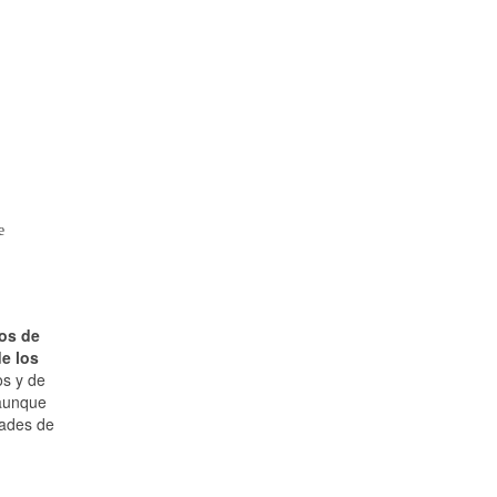
e
.
os de
de los
os y de
 aunque
dades de