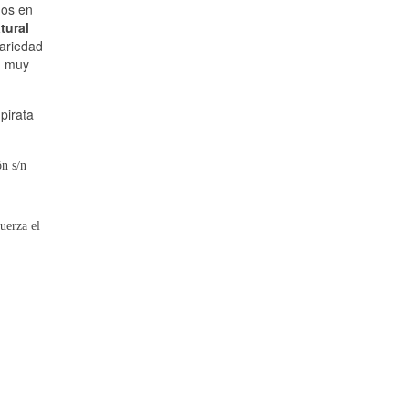
mos en
tural
ariedad
, muy
pirata
n s/n
fuerza el