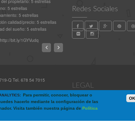
 del propietario
: 5 estrellas
rno
: 5 estrellas
Redes Sociales
pamiento
: 5 estrellas
ión calidad/precio
: 5 estrellas
dad del sueño
: 5 estrellas
http://bit.ly/1GYVudq
2.719-Q Tel. 678 54 7015
LEGAL
Para permitir, conocer, bloquear o
 ANALYTICS:
aña)
OK
puedes hacerlo mediante la configuración de las
POLÍTICA DE COOKIES
-
AVISO
nador. Visita también nuestra página de
Política