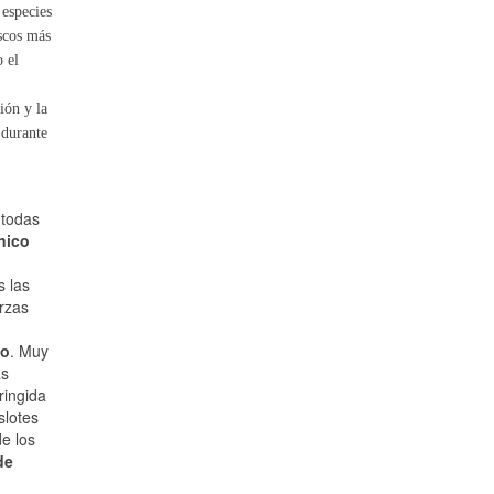
 especies
scos más
o el
ión y la
 durante
 todas
nico
s las
rzas
ño
. Muy
as
ringida
slotes
e los
de