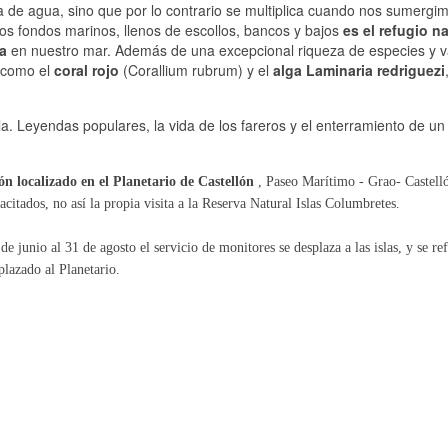
nea de agua, sino que por lo contrario se multiplica cuando nos sumergi
os fondos marinos, llenos de escollos, bancos y bajos
es el refugio na
ca
en nuestro mar. Además de una excepcional riqueza de especies y v
 como el
coral rojo
(Corallium rubrum) y el
alga Laminaria redriguezi
la. Leyendas populares, la vida de los fareros y el enterramiento de un 
ón localizado en el Planetario de Castellón
, Paseo Marítimo - Grao- Castelló
acitados, no así la propia visita a la Reserva Natural Islas Columbretes.
de junio al 31 de agosto el servicio de monitores se desplaza a las islas, y se re
plazado al Planetario.