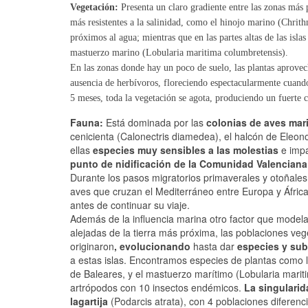
Vegetación:
Presenta un claro gradiente entre las zonas más 
más resistentes a la salinidad, como el hinojo marino (Chr
próximos al agua; mientras que en las partes altas de las isla
mastuerzo marino (Lobularia maritima columbretensis).
En las zonas donde hay un poco de suelo, las plantas aprovech
ausencia de herbívoros, floreciendo espectacularmente cuando
5 meses, toda la vegetación se agota, produciendo un fuerte c
Fauna:
Está dominada por las
colonias de aves mari
cenicienta (Calonectris diamedea), el halcón de Eleon
ellas
especies muy sensibles a las molestias
e impa
punto de nidificación de la Comunidad Valenciana
Durante los pasos migratorios primaverales y otoñales
aves que cruzan el Mediterráneo entre Europa y África
antes de continuar su viaje.
Además de la influencia marina otro factor que model
alejadas de la tierra más próxima, las poblaciones veg
originaron
, evolucionando
hasta dar
especies y su
a estas islas. Encontramos especies de plantas como l
de Baleares, y el mastuerzo marítimo (Lobularia mariti
artrópodos con 10 insectos endémicos.
La singularid
lagartija
(Podarcis atrata), con 4 poblaciones diferenci