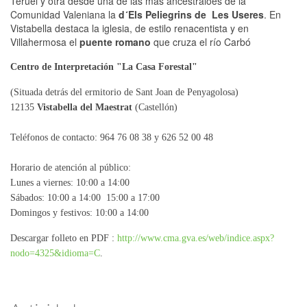
Teruel y otra desde una de las más ancestraloes de la
Comunidad Valeniana la
d´Els Peliegrins de Les Useres
. En
Vistabella destaca la iglesia, de estilo renacentista y en
Villahermosa el
puente romano
que cruza el río Carbó
Centro de Interpretación "La Casa Forestal"
(Situada detrás del ermitorio de Sant Joan de Penyagolosa)
12135
Vistabella del Maestrat
(Castellón)
Teléfonos de contacto: 964 76 08 38 y 626 52 00 48
Horario de atención al público:
Lunes a viernes: 10:00 a 14:00
Sábados: 10:00 a 14:00 15:00 a 17:00
Domingos y festivos: 10:00 a 14:00
Descargar folleto en PDF :
http://www.cma.gva.es/web/indice.aspx?
nodo=4325&idioma=C
.