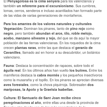
El
Penyagolosa es la cima senyera
para los valencianos y
también
un referente para el excursionismo
. Sus cumbres,
lomas, cerros, senderos e incluso acantilados han formado parte
de las vidas de varias generaciones de montañeros.
Para los amantes de los valores naturales y culturales
Vegetación:
Dominan los pinares, tanto de
pino rojo
como
negro
, pero también
abundan el arce, tilo, roble melojo,
acebo, manzano silvestre y tejo,
del que se da aquí la mayor
población de las tierras valencianas. En los roquedos de la cima
crecen
plantas raras
, entre las que destaca el
geranio de
Cavanilles
, llamado así en honor a su descubridor, un botánico
valenciano.
Fauna
: Destaca la concentración de rapaces, sobre todo el
águila real
. En los últimos años han vuelto
los buitres.
Entre los
mamiferos destaca la
cabra montés
y los pequeños insectívoros
como la musaraña y el topillo. En los pinares se aprecian diversas
aves forestales
, como la chova piquirroja. Sobresalen
dos
mariposas, la Apolo y la Graelsia Isabellae.
Cultura:
El Santuario de Sant Joan recibe cinco
peregrinaciones al año
, entre ellas una desde la provincia de