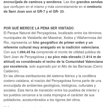
encrucijada de caminos y senderos
. Las dos
grandes sendas
que confluyen en el mismo y más concretamente en el
ermitorio
de Sant Joan son el GR-7 y el GR- 33
.
POR QUÉ MERECE LA PENA SER VISITADO
:
El Parque Natural del Penyagolosa, localizado entre los términos
municipales de Vistabella del Maestrat, Xodos y Villahermosa del
Río, representa un
hito geográfico de primer orden y un
referente cultural muy arraigado en la tradición valenciana
.
Con sus
1.094,45 ha
comprende el monte de utilidad pública de
Sant Joan de Penyagolosa y
su pico más elevado (1.814 m de
altitud) es considerado el techo de la Comunidad Valenciana
por excelencia
, solo superado por el Alto de las Barracas (Cerro
Calderón).
En las últimas estribaciones del sistema Ibérico y la cordillera
costero-catalana, el macizo del Penyagolosa forma parte de una
encrucijada de ambientes geológicos, biológicos, culturales y
sociales. Esta tierra de transición entre los pueblos de interior y
los pueblos cercanos a la costa impregna el carácter de sus
pobladores, acostumbrados a los rigores del clima.