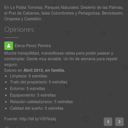
En La Pobla Tornesa, Parques Naturales; Desierto de las Palmas,
el Prat de Cabanes, Islas Columbretes y Peñagolosa, Benicàssim,
Oropesa y Castellón.
Opiniones
Elena Perez Pereira
Mucha tranquilidad, maravillosas vistas para poder pasear y
Fa
contemplar. Gente muy amable. Un fin de semana para repetir
seguro.
F
Estuvo en
Abril 2015, en familia.
Limpieza: 5 estrellas
Trato del propietario
: 5 estrellas
Entorno
: 5 estrellas
Equipamiento
: 5 estrellas
Relación calidad/precio
: 5 estrellas
Calidad del sueño
: 5 estrellas
Fuente:
http://bit.ly/1GYVudq